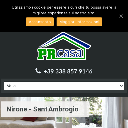
Inviaci una email a :
info@prcasa.it
Utilizziamo i cookie per essere sicuri che tu possa avere la
migliore esperienza sul nostro sito.
Acconsento
Maggiori Informazioni
+39 338 857 9146
Nirone - Sant'Ambrogio