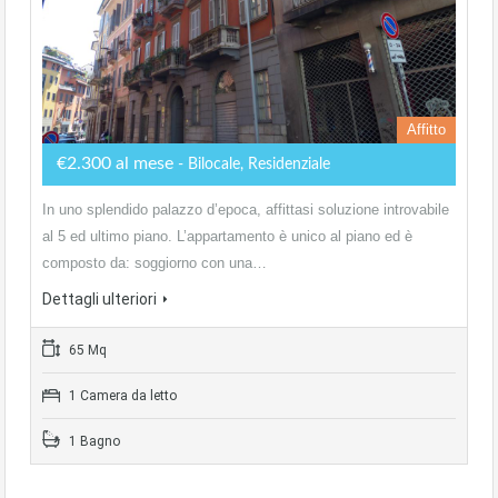
Affitto
€2.300 al mese
- Bilocale, Residenziale
In uno splendido palazzo d’epoca, affittasi soluzione introvabile
al 5 ed ultimo piano. L’appartamento è unico al piano ed è
composto da: soggiorno con una…
Dettagli ulteriori
65 Mq
1 Camera da letto
1 Bagno