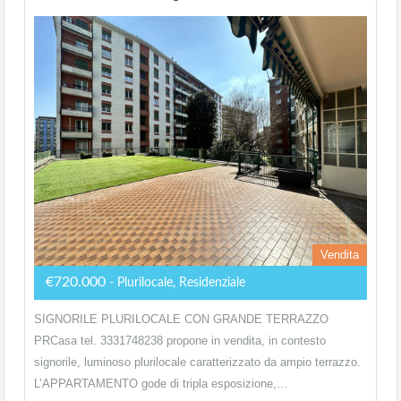
Vendita
€720.000
- Plurilocale, Residenziale
SIGNORILE PLURILOCALE CON GRANDE TERRAZZO
PRCasa tel. 3331748238 propone in vendita, in contesto
signorile, luminoso plurilocale caratterizzato da ampio terrazzo.
L’APPARTAMENTO gode di tripla esposizione,…