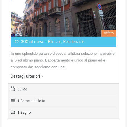
Affitto
€2.300 al mese
- Bilocale, Residenziale
In uno splendido palazzo d’epoca, affittasi soluzione introvabile
al 5 ed ultimo piano. L’appartamento è unico al piano ed è
composto da: soggiorno con una…
Dettagli ulteriori
65 Mq
1 Camera da letto
1 Bagno