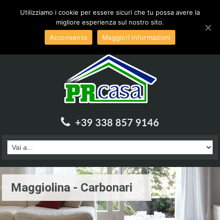
Inviaci una email a :
info@prcasa.it
Utilizziamo i cookie per essere sicuri che tu possa avere la
migliore esperienza sul nostro sito.
Acconsento
Maggiori Informazioni
+39 338 857 9146
Maggiolina - Carbonari