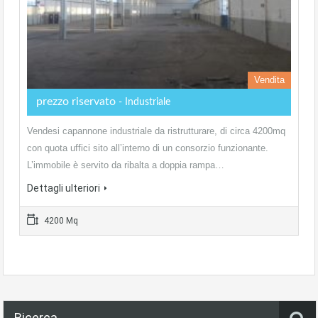
Vendita
prezzo riservato
- Industriale
Vendesi capannone industriale da ristrutturare, di circa 4200mq
con quota uffici sito all’interno di un consorzio funzionante.
L’immobile è servito da ribalta a doppia rampa…
Dettagli ulteriori
4200 Mq
Ricerca