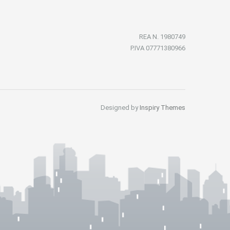
REA N. 1980749
P.IVA 07771380966
Designed by
Inspiry Themes