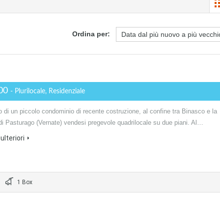
Ordina per:
000
- Plurilocale, Residenziale
no di un piccolo condominio di recente costruzione, al confine tra Binasco e la
di Pasturago (Vernate) vendesi pregevole quadrilocale su due piani. Al…
ulteriori
1 Box