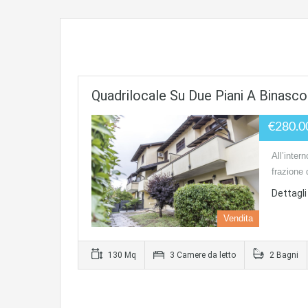
Quadrilocale Su Due Piani A Binasco
€280.
All’inter
frazione 
Dettagli 
Vendita
130 Mq
3 Camere da letto
2 Bagni