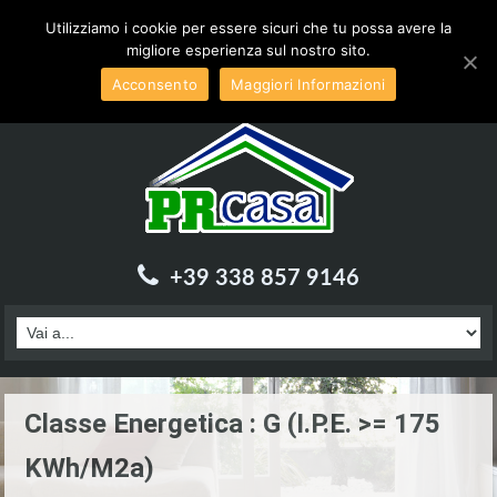
Inviaci una email a :
info@prcasa.it
Utilizziamo i cookie per essere sicuri che tu possa avere la
migliore esperienza sul nostro sito.
Acconsento
Maggiori Informazioni
+39 338 857 9146
Classe Energetica : G (I.P.E. >= 175
KWh/m2a)