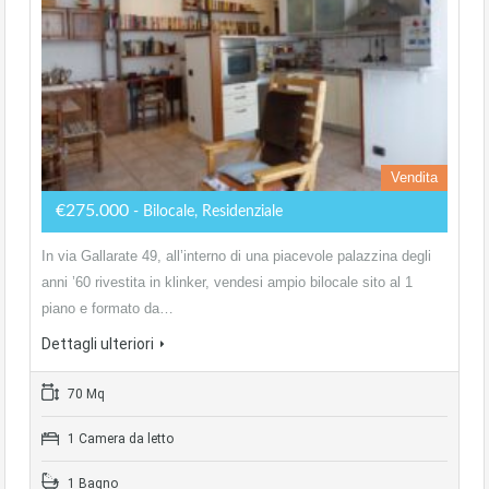
Vendita
€275.000
- Bilocale, Residenziale
In via Gallarate 49, all’interno di una piacevole palazzina degli
anni ’60 rivestita in klinker, vendesi ampio bilocale sito al 1
piano e formato da…
Dettagli ulteriori
70 Mq
1 Camera da letto
1 Bagno