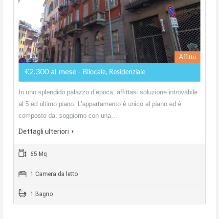
Affitto
€2.300 al mese
- Bilocale, Residenziale
In uno splendido palazzo d’epoca, affittasi soluzione introvabile
al 5 ed ultimo piano. L’appartamento è unico al piano ed è
composto da: soggiorno con una…
Dettagli ulteriori
65 Mq
1 Camera da letto
1 Bagno