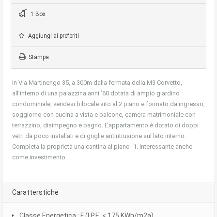
1 Box
Aggiungi ai preferiti
Stampa
In Via Martinengo 35, a 300m dalla fermata della M3 Corvetto,
all’interno di una palazzina anni ’60 dotata di ampio giardino
condominiale, vendesi bilocale sito al 2 piano e formato da ingresso,
soggiorno con cucina a vista e balcone, camera matrimoniale con
terrazzino, disimpegno e bagno. L’appartamento è dotato di doppi
vetri da poco installati e di griglie antintrusione sul lato interno.
Completa la proprietà una cantina al piano -1. Interessante anche
come investimento
Caratterstiche
Classe Energetica : F (I.P.E. < 175 KWh/m2a)