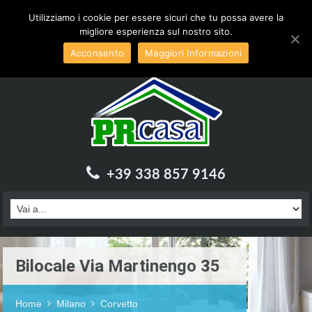
Inviaci una email a :
info@prcasa.it
Utilizziamo i cookie per essere sicuri che tu possa avere la
migliore esperienza sul nostro sito.
Acconsento
Maggiori Informazioni
+39 338 857 9146
Bilocale Via Martinengo 35
Home
Milano
Corvetto