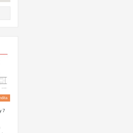
ndita
y 7
à