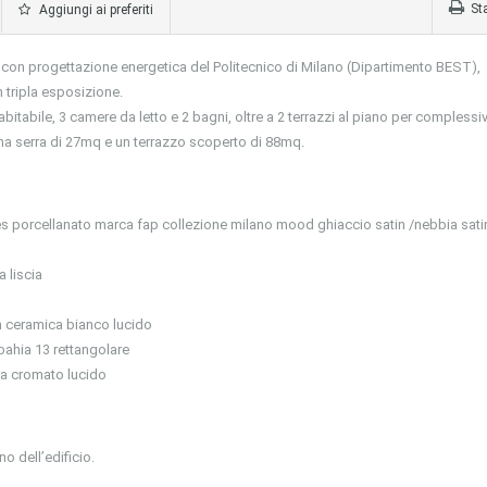
St
Aggiungi ai preferiti
e A con progettazione energetica del Politecnico di Milano (Dipartimento BEST),
 tripla esposizione.
tabile, 3 camere da letto e 2 bagni, oltre a 2 terrazzi al piano per complessiv
una serra di 27mq e un terrazzo scoperto di 88mq.
es porcellanato marca fap collezione milano mood ghiaccio satin /nebbia sati
 liscia
n ceramica bianco lucido
bahia 13 rettangolare
ura cromato lucido
no dell’edificio.