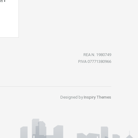
ri
REA N. 1980749
P.IVA 07771380966
Designed by
Inspiry Themes