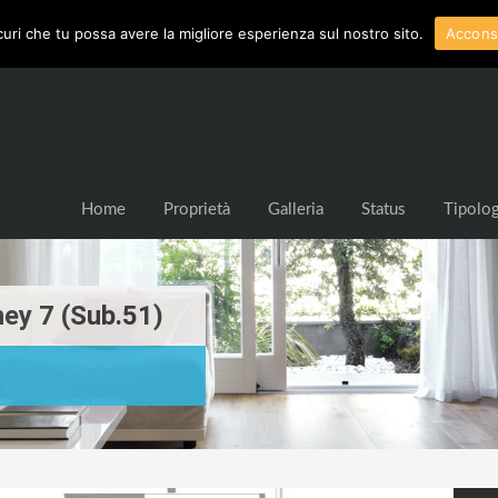
curi che tu possa avere la migliore esperienza sul nostro sito.
Accons
Home
Proprietà
Galleria
Status
Tipolog
ney 7 (Sub.51)