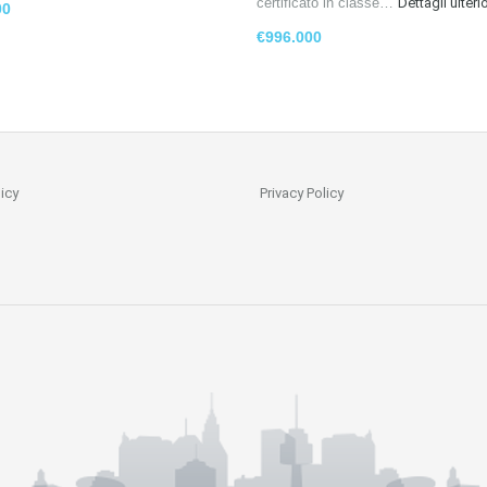
certificato in classe…
Dettagli ulterio
00
€996.000
icy
Privacy Policy