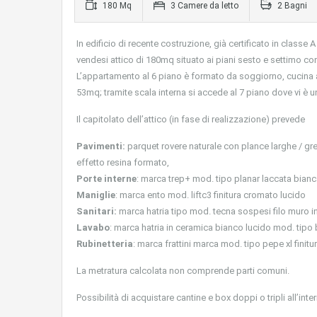
180 Mq
3 Camere da letto
2 Bagni
In edificio di recente costruzione, già certificato in class
vendesi attico di 180mq situato ai piani sesto e settimo con
L’appartamento al 6 piano è formato da soggiorno, cucina abi
53mq; tramite scala interna si accede al 7 piano dove vi è 
Il capitolato dell’attico (in fase di realizzazione) prevede
Pavimenti:
parquet rovere naturale con plance larghe / gr
effetto resina formato,
Porte interne
: marca trep+ mod. tipo planar laccata bianca
Maniglie
: marca ento mod. liftc3 finitura cromato lucido
Sanitari:
marca hatria tipo mod. tecna sospesi filo muro i
Lavabo
: marca hatria in ceramica bianco lucido mod. tipo 
Rubinetteria
: marca frattini marca mod. tipo pepe xl finit
La metratura calcolata non comprende parti comuni.
Possibilità di acquistare cantine e box doppi o tripli all’inter