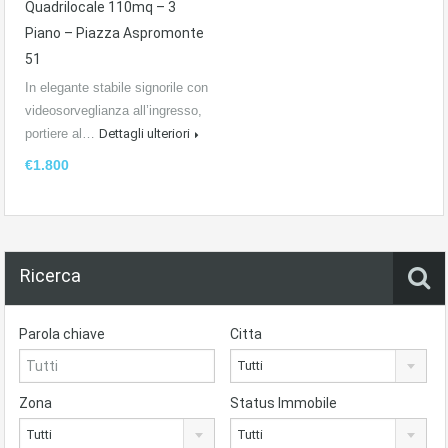
Quadrilocale 110mq – 3
Piano – Piazza Aspromonte
51
In elegante stabile signorile con
videosorveglianza all’ingresso,
portiere al…
Dettagli ulteriori
€1.800
Ricerca
Parola chiave
Citta
Tutti
Zona
Status Immobile
Tutti
Tutti