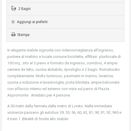
2 Bagni
Aggiungi ai preferiti
Stampa
In elegante stabile signorile con videosorveglianza all’ingresso,
portiere al mattino e locale comune biciclette, affittasi plurilocale di
130 mq , sito al 3 piano e formato da ingresso, corridoio, 4 ampie
camere da letto, cucina abitabile, ripostiglio e 2 bagni. Ristrutturato
completamente. Molto luminoso, pavimenti in marmo, lavatrice,
cucina a induzione e lavastoviglie, porta blindata, ampie balconate
con affaccio interno ed esterno con vista sul parco di Piazza
Aspromonte. Arredato per 4 persone.
A 50 metri dalla fermata della metro di Loreto. Nelle immediate
vicinanze passano gli autobus 39, 55, 56, 60, 62, 81, 90, 91, 92, 965 e
il tram 1. BikeMi di fronte allo stabile