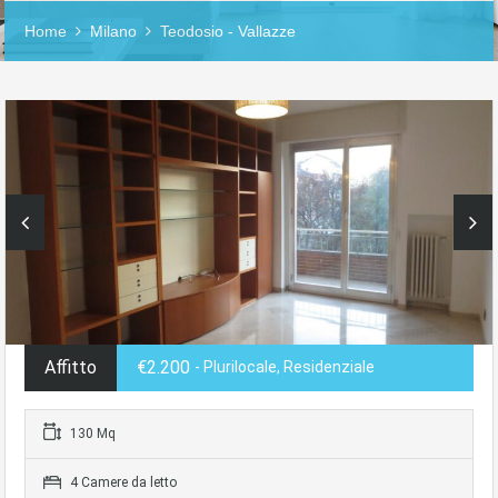
Home
Milano
Teodosio - Vallazze
Affitto
€2.200
- Plurilocale, Residenziale
130 Mq
4 Camere da letto