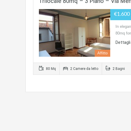
Trilocale 80mq – 3 Piano – Via Men
€1.600
In elegant
80mq for
Dettagli 
Affitto
80 Mq
2 Camere da letto
2 Bagni