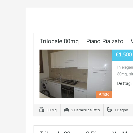
Trilocale 80mq – Piano Rialzato – 
€1.500
In elegant
80mq, sit
Dettagli 
Affitto
80 Mq
2 Camere da letto
1 Bagno