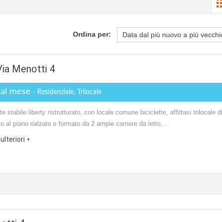
Ordina per:
Via Menotti 4
 al mese
- Residenziale, Trilocale
e stabile liberty ristrutturato, con locale comune biciclette, affittasi trilocale d
o al piano rialzato e formato da 2 ampie camere da letto,…
ulteriori