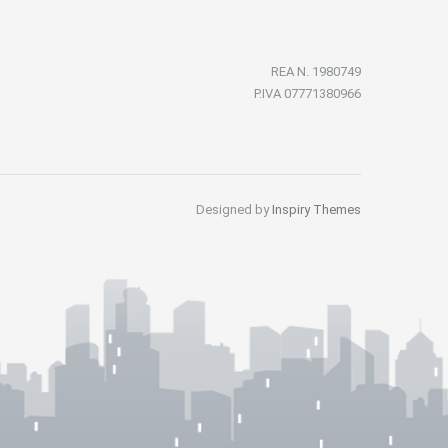
REA N. 1980749
P.IVA 07771380966
Designed by
Inspiry Themes