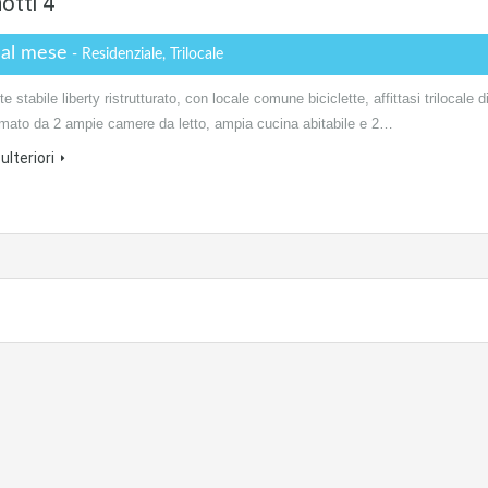
otti 4
 al mese
- Residenziale, Trilocale
e stabile liberty ristrutturato, con locale comune biciclette, affittasi trilocale d
mato da 2 ampie camere da letto, ampia cucina abitabile e 2…
ulteriori